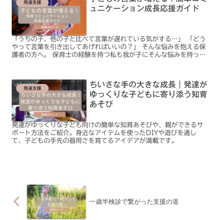
発達支援
ュニケーション成長応援ガイド
「うちの子、他の子と比べて言葉が遅れている気がする…」 「どう
やって言葉を引き出してあげればいいの？」 そんな悩みを抱える保
護者の方へ。 保育士の経験を持つ私も我が子にそんな悩みを持って
いた時期があります。 頭では『子どもの成長には個人差が...
ちいさな手の大きな成長｜発達が
発達支援
ゆっくりな子どもに寄り添う知育
あそび
発達がゆっくりな子ども向けの簡単な知育あそびや、親ができるサ
ポート方法をご紹介。身近なアイテムを使ったDIYや遊びを通し
て、子どもの手先の器用さを育てるアイデアが満載です。
一歳半検診で繋がった支援の道