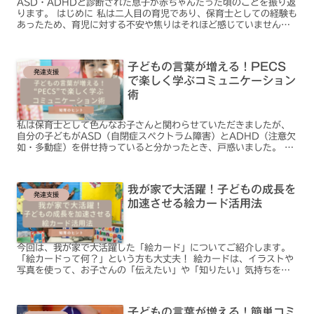
ASD・ADHDと診断された息子が赤ちゃんだった頃のことを振り返
ります。 はじめに 私は二人目の育児であり、保育士としての経験も
あったため、育児に対する不安や焦りはそれほど感じていませんで
した。 娘とは少し歳の差があったこともあり、娘の存在...
子どもの言葉が増える！PECS
発達支援
で楽しく学ぶコミュニケーション
術
私は保育士として色んなお子さんと関わらせていただきましたが、
自分の子どもがASD（自閉症スペクトラム障害）とADHD（注意欠
如・多動症）を併せ持っていると分かったとき、戸惑いました。 育
児の知識があっても、目の前の我が子にはうまく通じないこ...
我が家で大活躍！子どもの成長を
発達支援
加速させる絵カード活用法
今回は、我が家で大活躍した「絵カード」についてご紹介します。
「絵カードって何？」という方も大丈夫！ 絵カードは、イラストや
写真を使って、お子さんの「伝えたい」や「知りたい」気持ちをサ
ポートする、とっても便利なアイテムなんです。 言葉で伝え...
子どもの言葉が増える！簡単コミ